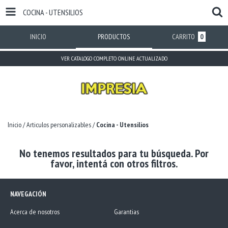
COCINA - UTENSILIOS
INICIO
PRODUCTOS
CARRITO
0
VER CATALOGO COMPLETO ONLINE ACTUALIZADO
Inicio
/
Articulos personalizables
/
Cocina - Utensilios
No tenemos resultados para tu búsqueda. Por
favor, intentá con otros filtros.
NAVEGACIÓN
Acerca de nosotros
Garantias