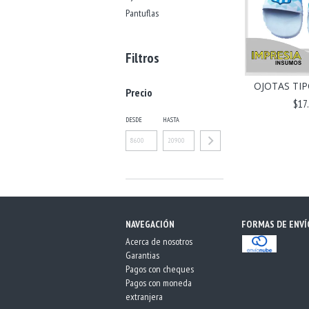
Pantuflas
Filtros
OJOTAS TIP
Precio
$17
DESDE
HASTA
NAVEGACIÓN
FORMAS DE ENVÍ
Acerca de nosotros
Garantias
Pagos con cheques
Pagos con moneda
extranjera