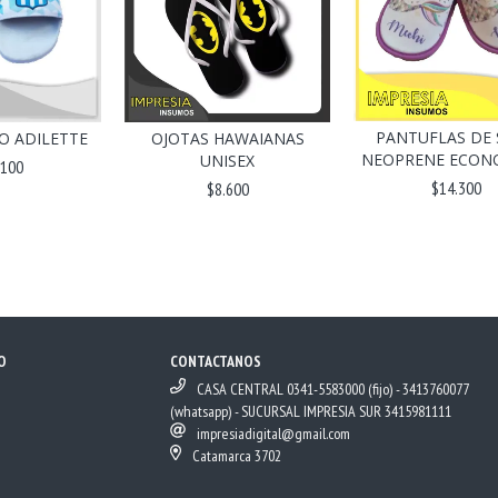
PANTUFLAS DE 
OJOTAS HAWAIANAS
O ADILETTE
NEOPRENE ECON
UNISEX
.100
$14.300
$8.600
O
CONTACTANOS
CASA CENTRAL 0341-5583000 (fijo) - 3413760077
(whatsapp) - SUCURSAL IMPRESIA SUR 3415981111
impresiadigital@gmail.com
Catamarca 3702