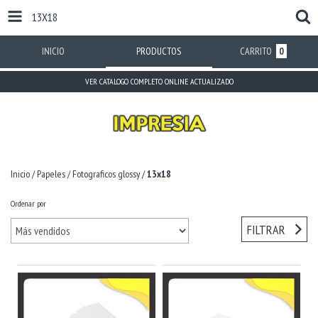
13X18
INICIO
PRODUCTOS
CARRITO
0
VER CATALOGO COMPLETO ONLINE ACTUALIZADO
Inicio
/
Papeles
/
Fotograficos glossy
/
13x18
Ordenar por
FILTRAR