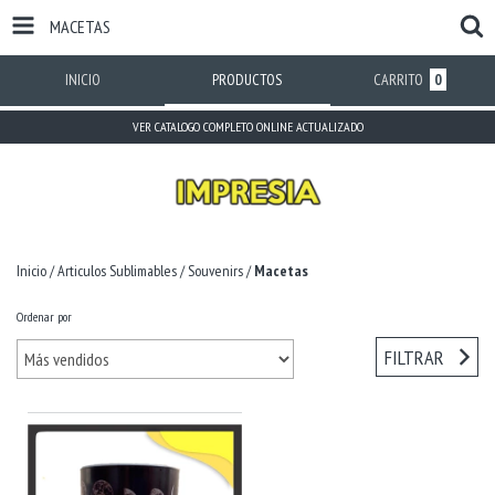
MACETAS
INICIO
PRODUCTOS
CARRITO
0
VER CATALOGO COMPLETO ONLINE ACTUALIZADO
Inicio
/
Articulos Sublimables
/
Souvenirs
/
Macetas
Ordenar por
FILTRAR