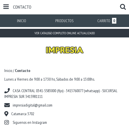
CONTACTO
INICIO
PRODUCTOS
CARRITO
0
VER CATALOGO COMPLETO ONLINE ACTUALIZADO
Inicio
/
Contacto
Lunes a Viernes de 9:00 a 17:30 hs, Sábados de 9:00 a 13:00hs.
CASA CENTRAL 0341-5583000 (fijo) - 3413760077 (whatsapp) - SUCURSAL
IMPRESIA SUR 3415981111
impresiadigital@gmail.com
Catamarca 3702
Siguenos en Instagram