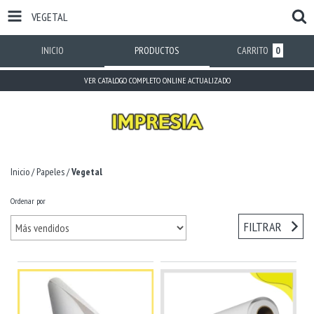
VEGETAL
INICIO
PRODUCTOS
CARRITO
0
VER CATALOGO COMPLETO ONLINE ACTUALIZADO
Inicio
/
Papeles
/
Vegetal
Ordenar por
FILTRAR