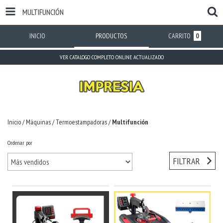
MULTIFUNCIÓN
INICIO
PRODUCTOS
CARRITO
0
VER CATALOGO COMPLETO ONLINE ACTUALIZADO
Inicio
/
Máquinas
/
Termoestampadoras
/
Multifunción
Ordenar por
FILTRAR