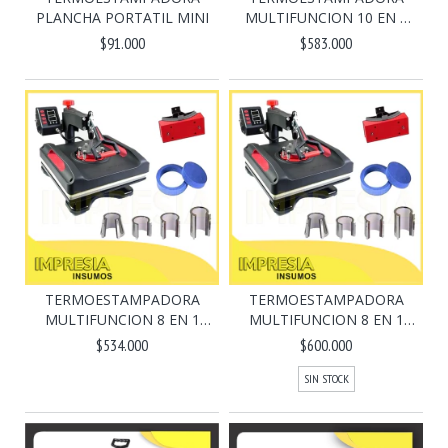
PLANCHA PORTATIL MINI
MULTIFUNCION 10 EN 1
(B...
$91.000
$583.000
TERMOESTAMPADORA
TERMOESTAMPADORA
MULTIFUNCION 8 EN 1
MULTIFUNCION 8 EN 1
(BA...
(BA...
$534.000
$600.000
SIN STOCK