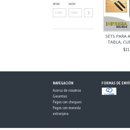
DESDE
HASTA
SETS PARA 
TABLA, CUB
$11
NAVEGACIÓN
FORMAS DE ENVÍ
Acerca de nosotros
Garantias
Pagos con cheques
Pagos con moneda
extranjera