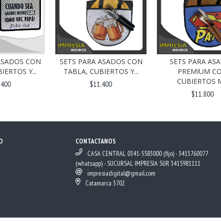
ASADOS CON
SETS PARA ASADOS CON
SETS PARA AS
IERTOS Y...
TABLA, CUBIERTOS Y...
PREMIUM C
CUBIERTOS M.
.400
$11.400
$11.800
O
CONTACTANOS
CASA CENTRAL 0341-5583000 (fijo) - 3413760077
(whatsapp) - SUCURSAL IMPRESIA SUR 3415981111
impresiadigital@gmail.com
Catamarca 3702