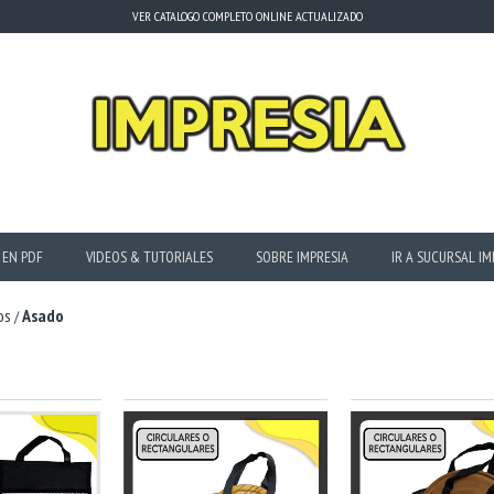
VER CATALOGO COMPLETO ONLINE ACTUALIZADO
 EN PDF
VIDEOS & TUTORIALES
SOBRE IMPRESIA
IR A SUCURSAL IM
os
Asado
/